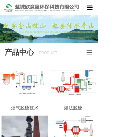
首页
끀
关于我们
产品中心
荣誉资质
产品中心
끀
PRODUCT
新闻资讯
联系我们
烟气脱硫技术
湿法脱硫