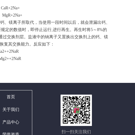
R+2Na+
gR+2Na+
钙、镁离子所取代，当使用一段时间以后，就会泄漏出钙、
所规定的数值时，即停止运行,进行再生。再生时将5～8%的
地通过交换剂层。盐液中的钠离子又置换出交换剂上的钙、镁
恢复其交换能力。反应如下：
++2NaR
++2NaR
首页
关于我们
产品中心
扫一扫关注我们
荣誉资质