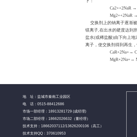
下：
Ca2++2NaR → Ca
Mg2++2NaR → M
交换剂上的钠离子逐渐被
镁离子,在出水的硬度达到
盐水(或稀盐酸)由下向上
离子，使交换剂得到再生，
CaR+2Na+→ Ca2
MgR+2Na+→ Mg2
地 址：盐城市秦南工业园区
电 话：0515-88412686
市场一部经理：18913281729 (成经理)
市场二部经理：18662026632（董经理）
技术支持：18662037112/13626200106（高工）
技术支持QQ：370610953