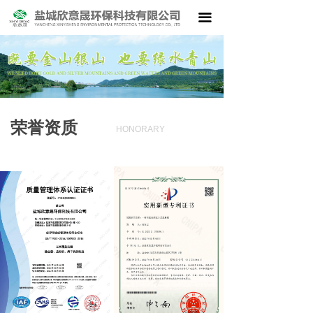
首页
끀
关于我们
产品中心
荣誉资质
荣誉资质
HONORARY
新闻资讯
联系我们